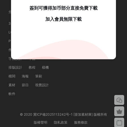
簽到可獲得加币部分直接免費下載
分類
掃碼關注公衆号
加入會員無限下載
3D素材
AI素材
LOGO設計
PNG素材
掃碼添加客服
PPT模闆
PSD素材
作品集
包裝設計
字體
字體設計
平面
排版設計
教程
樣機
模闆
海報
筆刷
素材
節日
視覺設計
軟件
© 2020 冀ICP備2025113242号-1 [壹加素材庫] 版權所有
版權聲明
隐私政策
服務條款