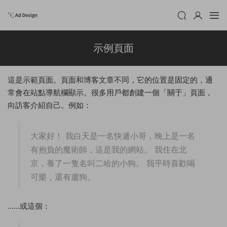
示例頁面
這是示範頁面。頁面和博客文章不同，它的位置是固定的，通
常會在站點導航欄顯示。很多用戶都創建一個「關于」頁面，
向訪客介紹自己。例如：
大家好！ 我白天是一名快遞小哥，晚上是一名
有抱負的魔術師，這是我的網站。 我住在北
京，養了一隻名叫二哈的小狗。 我平時喜歡喝
可樂，還有遛狗。
……或這個：