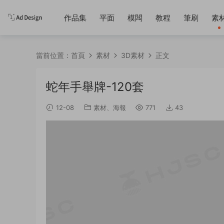
作品集
平面
模闆
教程
筆刷
素
當前位置：
首頁
素材
3D素材
正文
蛇年手舉牌-120套
12-08
素材
、
海報
771
43