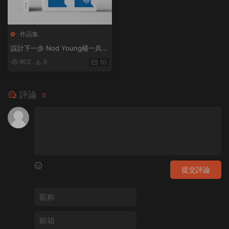
作品集
設計下一步 Nod Young楊一兵著
知名設計師藝術家Nod Young25
902
9
10
年設計現場思考
評論
0
提交評論