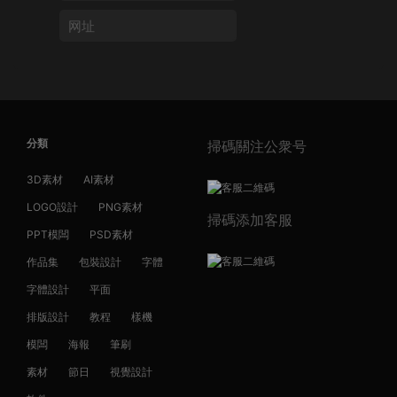
分類
掃碼關注公衆号
3D素材
AI素材
LOGO設計
PNG素材
掃碼添加客服
PPT模闆
PSD素材
作品集
包裝設計
字體
字體設計
平面
排版設計
教程
樣機
模闆
海報
筆刷
素材
節日
視覺設計