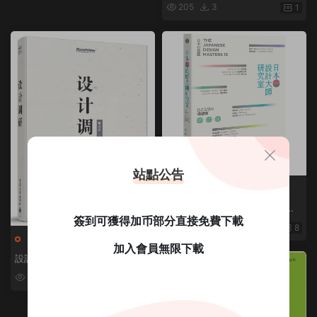
205
3
1
站點公告
作品集
日本設計大師研究室：定義當下
簽到可獲得加币部分直接免費下載
の15人，讀專訪＋看作品＋去旅
654
7
8
行，看懂日式美學的漫遊課 / Se
作品集
加入會員無限下載
ndPoints 原點
設計調研第一版
176
2
1