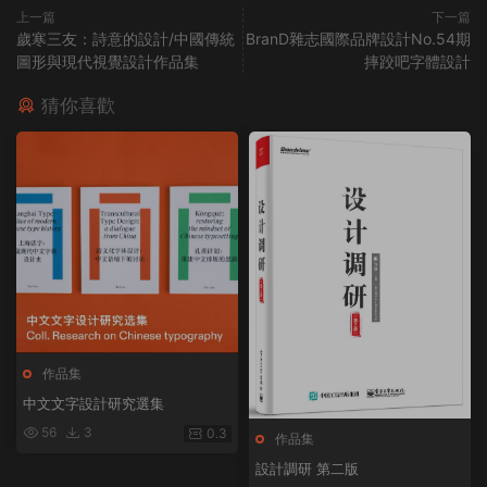
上一篇
下一篇
歲寒三友：詩意的設計/中國傳統
BranD雜志國際品牌設計No.54期
圖形與現代視覺設計作品集
摔跤吧字體設計
猜你喜歡
作品集
中文文字設計研究選集
56
3
0.3
作品集
設計調研 第二版