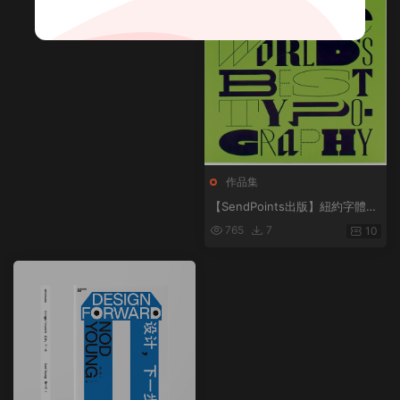
作品集
【SendPoints出版】紐約字體指
導俱樂部年鑒 39 The 39th Ann
765
7
10
ual of the Type Directors Club
英文原版