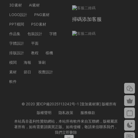
3D素材
AI素材
LOGO設計
PNG素材
掃碼添加客服
PPT模闆
PSD素材
作品集
包裝設計
字體
字體設計
平面
排版設計
教程
樣機
模闆
海報
筆刷
素材
節日
視覺設計
軟件
© 2020 冀ICP備2025113242号-1 [壹加素材庫] 版權所有
版權聲明
隐私政策
服務條款
本站爲非盈利性贊助網站，本站所有軟件來自互聯網，版權屬原
著所有，如有需要請購買正版。如有侵權，敬請來信聯系我們，
我們立即删除