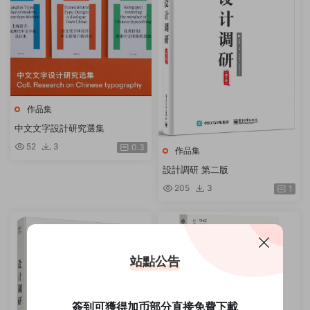
作品集
中文文字設計研究選集
52
3
0.3
作品集
設計調研 第二版
205
3
1
站點公告
簽到可獲得加币部分直接免費下載