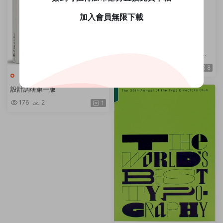
加入會員無限下載
作品集
日本設計大師研究室：定義當下
の15人，讀專訪＋看作品＋去旅
654
7
8
行，看懂日式美學的漫遊課 / Se
作品集
ndPoints 原點
設計調研第一版
176
2
1