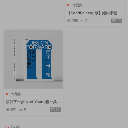
作品集
【SendPoints出版】紐約字體指
導俱樂部年鑒 39 The 39th Ann
765
7
10
ual of the Type Directors Club
英文原版
作品集
設計下一步 Nod Young楊一兵著
知名設計師藝術家Nod Young25
901
9
10
年設計現場思考
評論