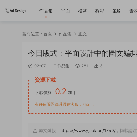
作品集
平面
模闆
教程
筆刷
素
當前位置：
首頁
作品集
正文
今日版式：平面設計中的圖文編
02-07
作品集
281
3
資源下載
0.2
下載價格
加币
有任何問題聯系微信客服：zhxi_2
原文鏈接：
https://www.yjsck.cn/1759/
，轉載請注