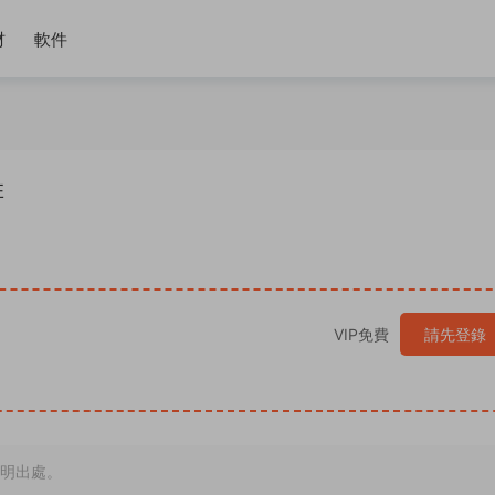
材
軟件
排
VIP免費
請先登錄
明出處。