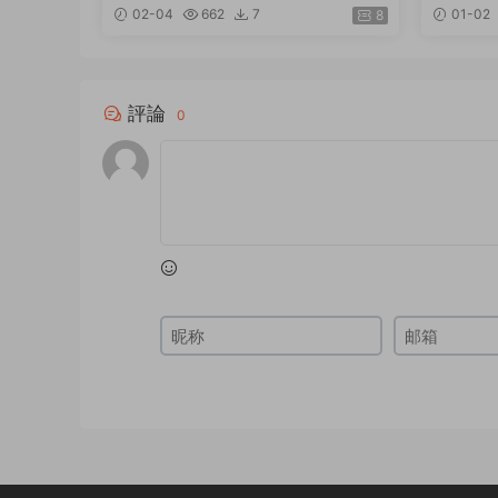
人，讀專訪＋看作品＋去旅行，看懂
俱樂部年鑒 
02-04
662
7
01-02
8
日式美學的漫遊課 / SendPoints 原
the Typ
點
評論
0