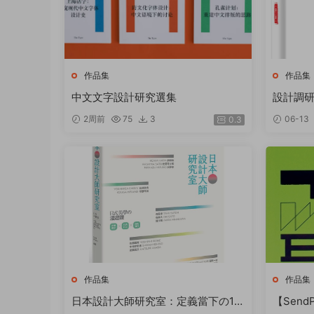
作品集
作品集
中文文字設計研究選集
設計調研
2周前
75
3
06-13
0.3
作品集
作品集
日本設計大師研究室：定義當下の15
【Send