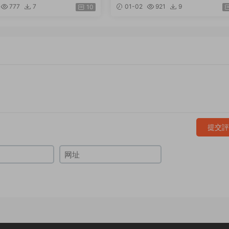
39 The 39th Annual of
名設計師藝術家Nod Young25
777
7
01-02
921
9
10
e Directors Club 英文原版
現場思考
提交評