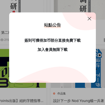
站點公告
作品集
 第二版
設計調研第一版
簽到可獲得加币部分直接免費下載
215
3
06-13
184
2
1
加入會員無限下載
作品集
Points出版】紐約字體指導
設計下一步 Nod Young楊一兵著