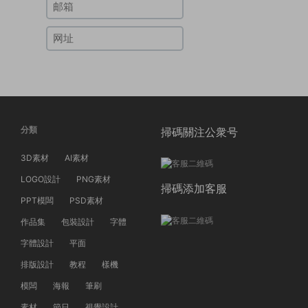
分類
掃碼關注公衆号
3D素材
AI素材
LOGO設計
PNG素材
掃碼添加客服
PPT模闆
PSD素材
作品集
包裝設計
字體
字體設計
平面
排版設計
教程
樣機
模闆
海報
筆刷
素材
節日
視覺設計