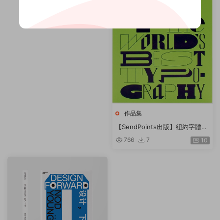
作品集
【SendPoints出版】紐約字體指
導俱樂部年鑒 39 The 39th Ann
766
7
10
ual of the Type Directors Club
英文原版