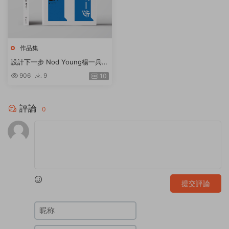
作品集
設計下一步 Nod Young楊一兵著
知名設計師藝術家Nod Young25
906
9
10
年設計現場思考
評論
0
提交評論