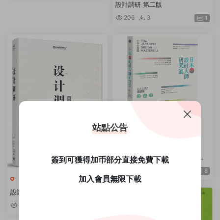
設計調研 第二版
206
3
1
站點公告
作品集
日本設計大師研究室：定義當下
簽到可獲得加币部分直接免費下載
の15人，讀專訪＋看作品＋去旅
656
7
8
行，看懂日式美學的漫遊課 / Se
加入會員無限下載
作品集
ndPoints 原點
設計調研第一版
178
2
1