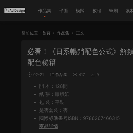
作品集
平面
模闆
教程
筆刷
素
當前位置：
首頁
作品集
正文
必看！《日系暢銷配色公式》解鎖
配色秘籍
02-21
作品集
417
9
開 本：128開
紙 張：膠版紙
包 裝：平裝
是否套裝：否
國際标準書号ISBN：9786267466315
商品詳情