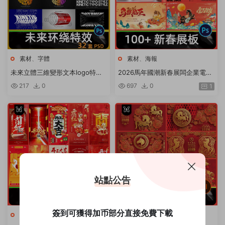
素材
、
字體
素材
、
海報
未來立體三維變形文本logo特效
2026馬年國潮新春展闆企業電商
疊加空間感展示效果圖樣機PSD
紅色春節活動宣傳模闆psd設計素
217
0
697
0
1
設計
材
站點公告
簽到可獲得加币部分直接免費下載
素材
、
海報
素材
、
海報