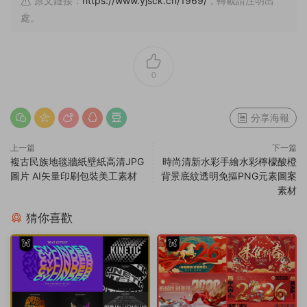
原文鏈接：
https://www.yjsck.cn/1969/
，轉載請注明出
處。
0
分享海報
上一篇
下一篇
複古民族地毯牆紙壁紙高清JPG
時尚清新水彩手繪水彩檸檬酸橙
圖片 AI矢量印刷包裝美工素材
背景底紋透明免摳PNG元素圖案
素材
猜你喜歡