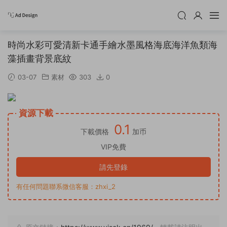
時尚水彩可愛清新卡通手繪水墨風格海底海洋魚類海
藻插畫背景底紋
03-07
素材
303
0
資源下載
0.1
下載價格
加币
VIP免費
請先登錄
有任何問題聯系微信客服：zhxi_2