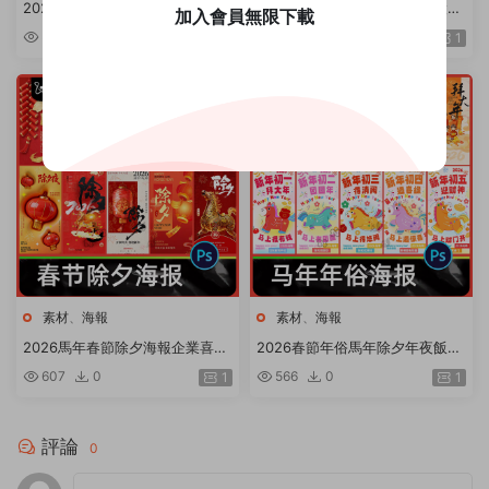
2026馬年春節正月開門紅企業紅
2026馬年新春展闆傳統文化設計
加入會員無限下載
色喜慶活動宣傳圖海報PSD設計
镂空紅色喜慶活動宣傳圖Ai矢量
545
1
566
0
1
1
素材
素材
素材
、
海報
素材
、
海報
2026馬年春節除夕海報企業喜慶
2026春節年俗馬年除夕年夜飯初
紅色節日活動宣傳模闆PSD設計
一活動宣傳圖海報模闆PSD設計
607
0
566
0
1
1
素材
素材
評論
0