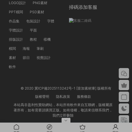
LOGO設計
PNG素材
掃碼添加客服
PPT模闆
PSD素材
作品集
包裝設計
字體
字體設計
平面
排版設計
教程
樣機
模闆
海報
筆刷
素材
節日
視覺設計
軟件
© 2020 冀ICP備2025113242号-1 [壹加素材庫] 版權所有
版權聲明
隐私政策
服務條款
本站爲非盈利性贊助網站，本站所有軟件來自互聯網，版權屬原
著所有，如有需要請購買正版。如有侵權，敬請來信聯系我們，
我們立即删除