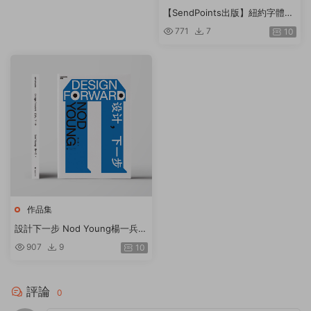
【SendPoints出版】紐約字體指
導俱樂部年鑒 39 The 39th Ann
771
7
10
ual of the Type Directors Club
英文原版
作品集
設計下一步 Nod Young楊一兵著
知名設計師藝術家Nod Young25
907
9
10
年設計現場思考
評論
0