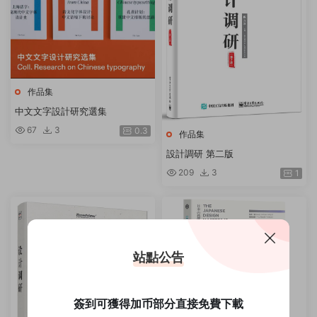
作品集
中文文字設計研究選集
67
3
0.3
作品集
設計調研 第二版
209
3
1
站點公告
簽到可獲得加币部分直接免費下載