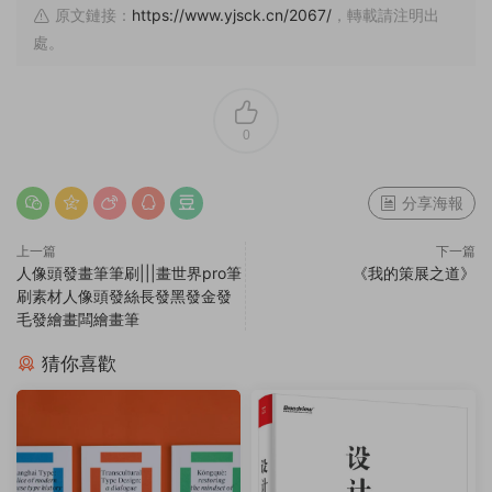
原文鏈接：
https://www.yjsck.cn/2067/
，轉載請注明出
處。
0
分享海報
上一篇
下一篇
人像頭發畫筆筆刷|||畫世界pro筆
《我的策展之道》
刷素材人像頭發絲長發黑發金發
毛發繪畫闆繪畫筆
猜你喜歡