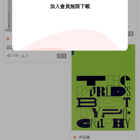
加入會員無限下載
作品集
日本設計大師研究室：定義當下
の15人，讀專訪＋看作品＋去旅
657
7
8
行，看懂日式美學的漫遊課 / Se
作品集
ndPoints 原點
設計調研第一版
179
2
1
作品集