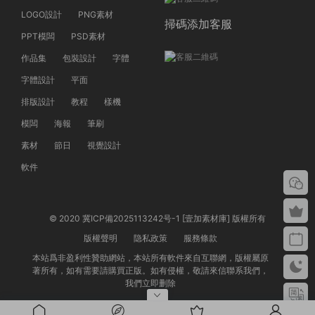
LOGO設計
PNG素材
掃碼添加客服
PPT模闆
PSD素材
作品集
包裝設計
字體
字體設計
平面
排版設計
教程
樣機
模闆
海報
筆刷
素材
節日
視覺設計
軟件
© 2020 冀ICP備2025113242号-1 [壹加素材庫] 版權所有
版權聲明
隐私政策
服務條款
本站爲非盈利性贊助網站，本站所有軟件來自互聯網，版權屬原
著所有，如有需要請購買正版。如有侵權，敬請來信聯系我們，
我們立即删除