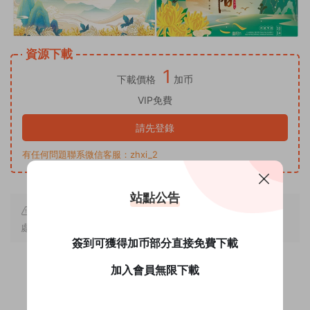
資源下載
1
下載價格
加币
VIP免費
請先登錄
有任何問題聯系微信客服：zhxi_2
站點公告
原文鏈接：
https://www.yjsck.cn/2409/
，轉載請注明出
處。
簽到可獲得加币部分直接免費下載
加入會員無限下載
0