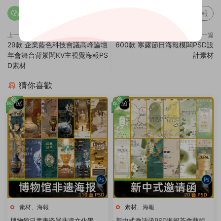
分享海報
上一篇
下一篇
29款 企業藍色科技會議高峰論壇
600款 寒露節日海報模闆PSD設
年會舞台背景闆KV主視覺海報PS
計素材
D素材
猜你喜歡
免費
免費
素材
、
海報
素材
、
海報
博物館日書畫瓷器非遺文化畢業
新中式邀請函PSD海報茶會藝術