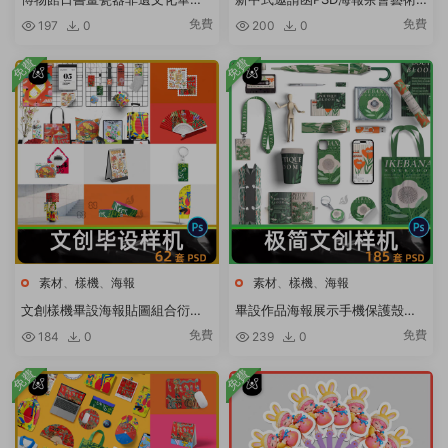
藝術展覽會PSD海報設計元素材
淡雅小清新國風古風活動宣傳PS
免費
免費
197
0
200
0
模闆
素材
免費
免費
素材
、
樣機
、
海報
素材
、
樣機
、
海報
文創樣機畢設海報貼圖組合衍生
畢設作品海報展示手機保護殼手
周邊展示品牌vi效果圖PSD設計素
提袋cd書籍logo包裝vi文創樣機P
免費
免費
184
0
239
0
材
SD
免費
免費