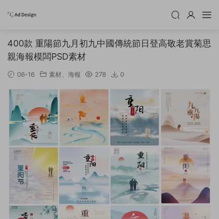
400款 重陽節九月初九中國傳統節日登高敬老賞菊思
親海報模闆PSD素材
06-16
素材
、
海報
278
0