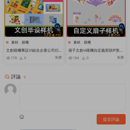
素材
、
樣機
素材
、
樣機
文創樣機畢設VI組合企業公司衍
扇子文創vi樣機自定義形狀IP形象
生産品周邊品牌效果圖PSD設計
文創周邊應援飯圈衍生品PSD素
免費
免費
178
0
194
0
素材
材
評論
0
提交評論