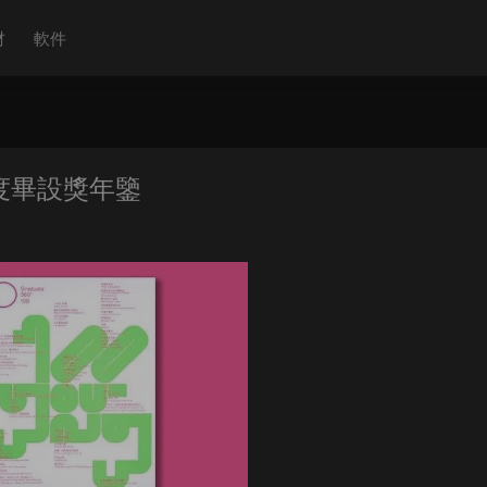
材
軟件
鑒年度畢設獎年鑒