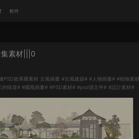
材
軟件
素材|||0
D效果圖素材 古風插畫 #古風建築# #人物插畫# #植物素材#
的味道# #國風插畫# #PSD素材# #psd源文件# #設計素材#