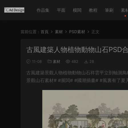
作品集
平面
模闆
教程
筆刷
素
當前位置：
首頁
素材
PSD素材
正文
古風建築人物植物動物山石PSD合集
11-08
素材
482
28
古風建築景觀人物植物動物山石祥雲平立剖軸測鳥瞰PS
景觀山石素材# #展闆# #國潮插畫# #風裏有了夏天