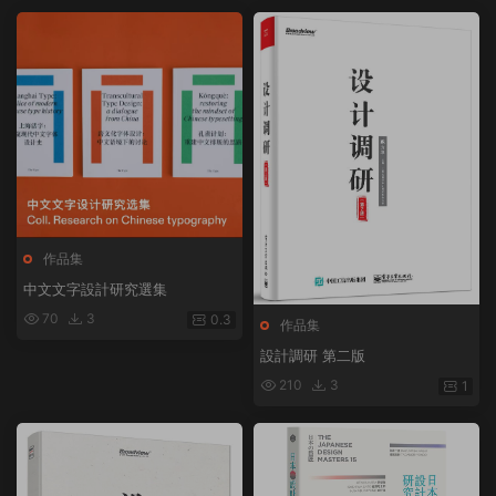
作品集
中文文字設計研究選集
70
3
0.3
作品集
設計調研 第二版
210
3
1