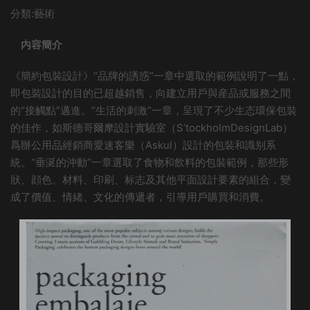
分類:藝術
内容簡介
《簡約包裝設計》“品牌的誘惑”一章中選取的範例說明了一點，
即包裝設計的目的已超越銷售，向建立用戶與産品或服務之間
的“接觸點”邁進。“生活的刺激”一章，呈現了不少生态環保包裝
的佳作，如斯德哥爾摩設計實驗室（S’tockholmDesignLab）
爲辦公用品經銷商愛速客樂（Askul）設計的包裝和識别系
統。“垂涎的沖動”一章選取了食物和飲料的包裝範例，那些形
狀、顔色、材料、印刷、标志及其他平面設計要素的組合，變
成了價值、情緒、文化的傳遞者，引導用戶購買和消費。