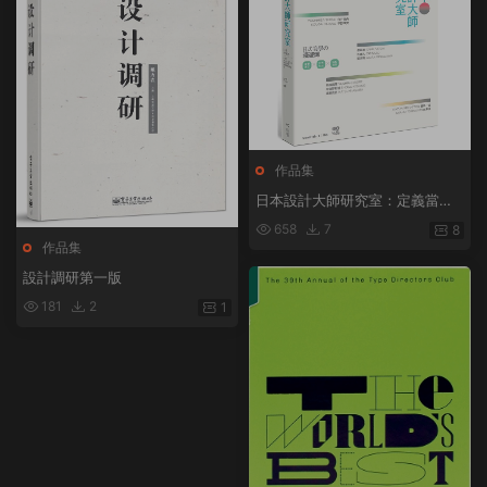
作品集
日本設計大師研究室：定義當下
の15人，讀專訪＋看作品＋去旅
658
7
8
行，看懂日式美學的漫遊課 / Se
作品集
ndPoints 原點
設計調研第一版
181
2
1