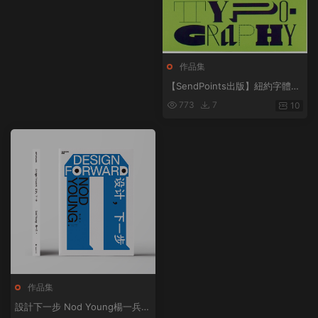
作品集
【SendPoints出版】紐約字體指
導俱樂部年鑒 39 The 39th Ann
773
7
10
ual of the Type Directors Club
英文原版
作品集
設計下一步 Nod Young楊一兵著