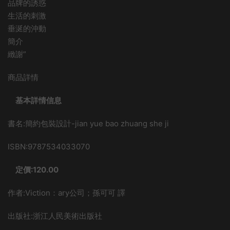
品牌的誘惑
生活的刺激
垂涎的沖動
簡介
緻謝”
商品詳情
基本詳情信息
書名:簡約包裝設計-jian yue bao zhuang she ji
ISBN:9787534033070
定價:120.00
作者:Viction：ary公司；孫可可 譯
出版社:浙江人民美術出版社