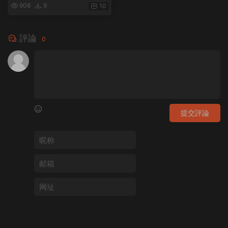
知名設計師藝術家Nod Young25
908
9
10
年設計現場思考
評論
0
提交評論