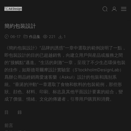
簡約包裝設計
06-17
作品集
221
1
《簡約包裝設計》“品牌的誘惑”一章中選取的範例說明了一點，
即包裝設計的目的已超越銷售，向建立用戶與産品或服務之間
的“接觸點”邁進。“生活的刺激”一章，呈現了不少生态環保包裝
的佳作，如斯德哥爾摩設計實驗室（S’tockholmDesignLab）
爲辦公用品經銷商愛速客樂（Askul）設計的包裝和識别系
統。“垂涎的沖動”一章選取了食物和飲料的包裝範例，那些形
狀、顔色、材料、印刷、标志及其他平面設計要素的組合，變
成了價值、情緒、文化的傳遞者，引導用戶購買和消費。
目 錄
前言