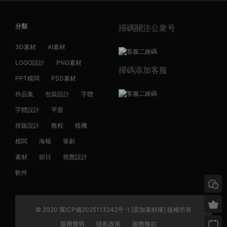
分類
掃碼關注公衆号
3D素材
AI素材
LOGO設計
PNG素材
掃碼添加客服
PPT模闆
PSD素材
作品集
包裝設計
字體
字體設計
平面
排版設計
教程
樣機
模闆
海報
筆刷
素材
節日
視覺設計
軟件
© 2020 冀ICP備2025113242号-1 [壹加素材庫] 版權所有
版權聲明
隐私政策
服務條款