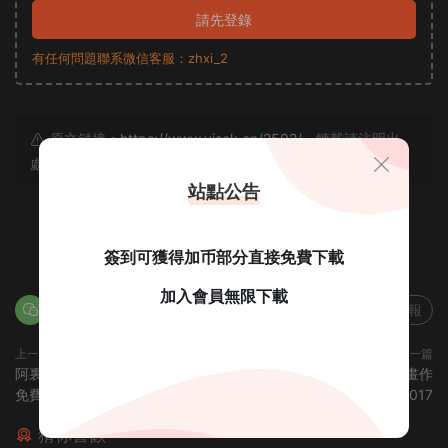
請先登錄
有任何問題聯系微信客服：zhxi_2
原文鏈接：
https://www.yjsck.cn/2502/
，轉載請注明出
處。
站點公告
0
簽到可獲得加币部分直接免費下載
加入會員無限下載
分享海報
上一篇
下一篇
阿裏巴巴最新出品的幾款字體，
博洛尼亞國際插畫展年展插畫作
免費可商用！
品2017
猜你喜歡