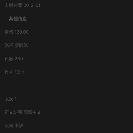
出版時間:2012-01
其他信息
定價:120.00
紙張:膠版紙
頁數:239
尺寸:16開
版次:1
正文語種:簡體中文
叢書:不詳