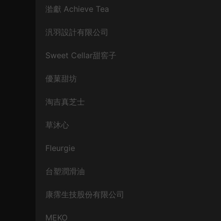
湁獻 Achieve Tea
汎羽設計有限公司
Sweet Cellar甜窖子
優菓甜坊
淘吉真芝士
草沐心
Fleurgie
台塑潤滑油
康霈生技股份有限公司
MEKO