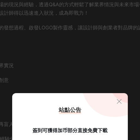
場的現況與經驗，透過Q&A的方式輕鬆了解業界情況與未來市場
設計師得以迅速進入狀況，成為即戰力！
的發想過程、啟發LOGO製作靈感，讓設計師與創業者對品牌的
界實況
創意
站點公告
再盲人摸象
簽到可獲得加币部分直接免費下載
界經驗分享