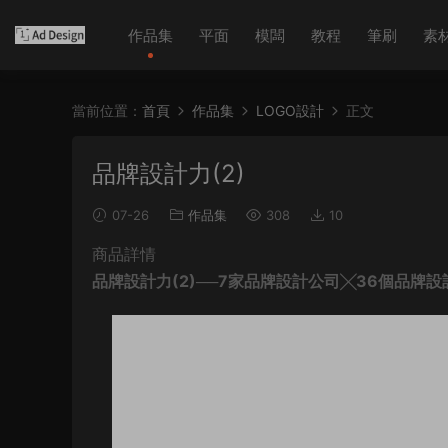
作品集
平面
模闆
教程
筆刷
素
當前位置：
首頁
作品集
LOGO設計
正文
品牌設計力(2)
07-26
作品集
308
10
商品詳情
品牌設計力(2)──7家品牌設計公司╳36個品牌