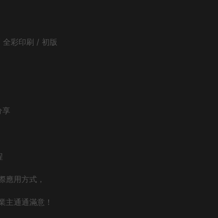
級 / 全彩印刷 / 初版
分享
程
際應用方式，
業主通通滿意！