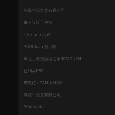
簡單生活創意有限公司
青三設計工作室
1 for one 挺好
PORClean 寶可齡
臻之月產後護理之家REMONTH
益利吸ESP
若美好 JEAN & HAO
厚禮牛創意有限公司
Brighteeth