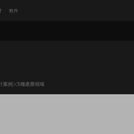
材
軟件
設計案例╳5種產業領域