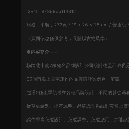
ISBN：9789865114312
規格：平裝 / 272頁 / 19 x 26 x 1.5 cm / 普通
（頁面信息僅供參考，具體以實物爲準）
●内容簡介——
橫跨北中南7家知名品牌設計公司設計總監不藏私
36個市場上實際運作的品牌設計案例逐一解說
超過5種產業領域在各種品牌設計上不同的發想過
從草稿繪製、提案說明、品牌識別系統到商業上實
讓你學會怎麼設計、怎麼調整、怎麼應用，才能讓