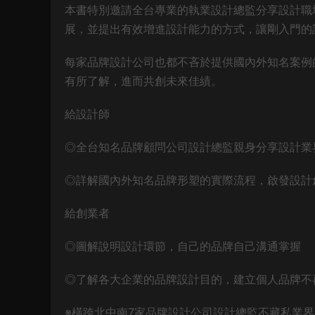
本書特別邀請全台專業的執業設計總監分享設計職
展，並提出有效增進設計能力的方式，讓剛入門的
每家品牌設計公司也都不吝於提供國內外知名案例
有所了解，進而共創未來佳績。
給設計師
◎全台知名品牌顧問公司設計總監親身分享設計業
◎詳解國內外知名品牌形塑的實際流程，啟發設計
給創業者
◎圖解說明設計環節，自己的品牌自己溝通掌握
◎了解各大企業的品牌設計目的，建立個人品牌不
※橫跨北中南7家品牌設計公司設計總監不藏私業