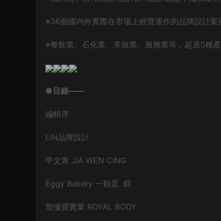
※36個國內外實際在市場上經營運作的品牌設計案
※餐飲業、石化業、美妝業、服務業等，超過5種
●目錄——
編輯序
LiN品牌設計
甲文青 JIA WEN CING
Eggy Bakery 一顆蛋. 糕
禦優寶實業 ROYAL BODY