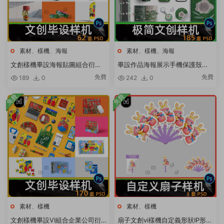
素材
、
樣機
、
海報
素材
、
樣機
、
海報
文創樣機畢設海報貼圖組合衍生
畢設作品海報展示手機保護殼手
周邊展示品牌vi效果圖PSD設計素
提袋cd書籍logo包裝vi文創樣機P
免費
免費
189
0
242
0
材
SD
免費
免費
素材
、
樣機
素材
、
樣機
文創樣機畢設VI組合企業公司衍
扇子文創vi樣機自定義形狀IP形象