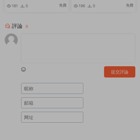
生産品周邊品牌效果圖PSD設計
文創周邊應援飯圈衍生品PSD素
免費
免費
181
0
196
0
素材
材
評論
0
提交評論