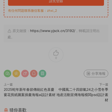
請先登錄
有任何問題聯系微信客服：zhxi_2
原文鏈接：
https://www.yjsck.cn/3192/
，轉載請注明出
處。
0
分享海報
上一篇
下一篇
2025蛇年新年春節傳統紅色喜慶
中國風二十四節氣24之小雪冬季
窗花剪紙圖案插畫海報ai設計素材
地産活動宣傳海報模闆psd設計素
材
猜你喜歡