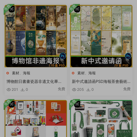
免費
免費
素材
、
海報
素材
、
海報
博物館日書畫瓷器非遺文化畢業
新中式邀請函PSD海報茶會藝術
藝術展覽會PSD海報設計元素材
淡雅小清新國風古風活動宣傳PS
免費
免費
201
0
205
0
模闆
素材
免費
免費