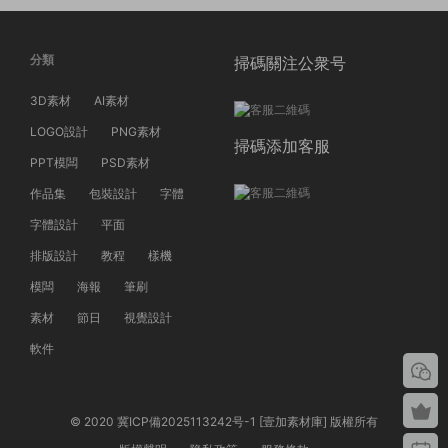
分類
掃碼關注公衆号
3D素材
AI素材
LOGO設計
PNG素材
掃碼添加客服
PPT模闆
PSD素材
作品集
包裝設計
字體
字體設計
平面
排版設計
教程
樣機
模闆
海報
筆刷
素材
節日
視覺設計
軟件
© 2020 冀ICP備2025113242号-1 [壹加素材庫] 版權所有