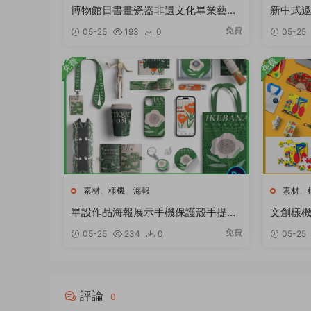
博物館日書畫瓷器非遺文化畢業藝術
新中式邀
展覽會PSD海報設計元素材模闆
小清新國
免費
05-25
193
0
05-25
免費
免費
素材
、
樣機
、
海報
素材
、
畢設作品海報展示手機保護殼手提袋
文創樣機
cd書籍logo包裝vi文創樣機PSD
品周邊品
免費
05-25
234
0
05-25
評論
0