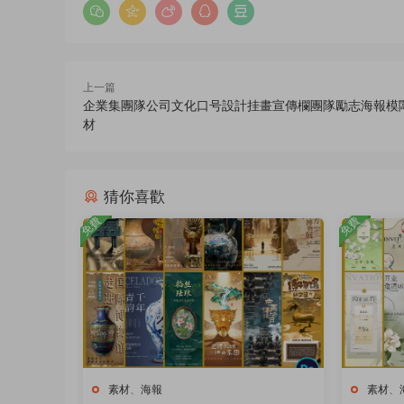
上一篇
企業集團隊公司文化口号設計挂畫宣傳欄團隊勵志海報模闆
材
猜你喜歡
免費
免費
素材
、
海報
素材
、