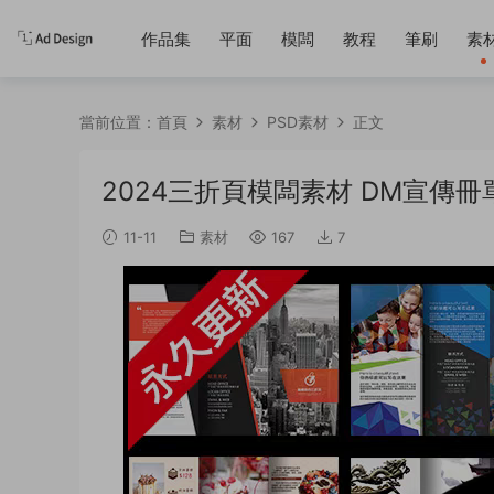
作品集
平面
模闆
教程
筆刷
素
當前位置：
首頁
素材
PSD素材
正文
2024三折頁模闆素材 DM宣傳冊
11-11
素材
167
7