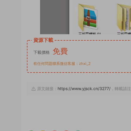
資源下載
免費
下載價格
有任何問題聯系微信客服：zhxi_2
原文鏈接：
https://www.yjsck.cn/3277/
，轉載請注