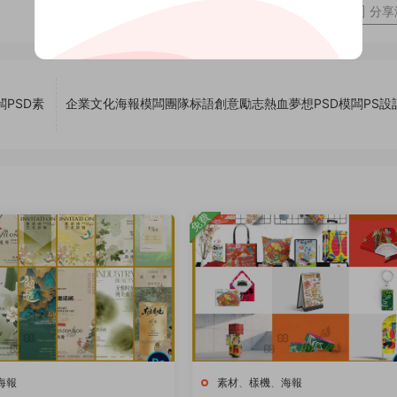
分享
PSD素
企業文化海報模闆團隊标語創意勵志熱血夢想PSD模闆PS設
免費
海報
素材
、
樣機
、
海報