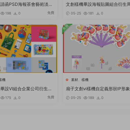
請函PSD海報茶會藝術淡雅
文創樣機畢設海報貼圖組合衍生
風古風活動宣傳PS素材
展示品牌vi效果圖PSD設計素材
免費
198
0
05-25
181
0
免費
樣機
素材
、
樣機
畢設VI組合企業公司衍生産
扇子文創vi樣機自定義形狀IP形
牌效果圖PSD設計素材
創周邊應援飯圈衍生品PSD素材
免費
175
0
05-25
189
0