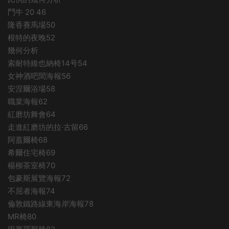
鬥牛 20 46
隆香賽馬場50
根特的夜晚52
幾何分析
索耐特維也納椅14号54
女神酒吧間海報56
安涅爾浴場58
職業海報62
紅磨坊舞會64
走進紅磨坊的拉·古留66
阿蓋爾椅68
希爾住宅椅69
楊柳茶室椅70
包豪斯展覽海報72
不屈者海報74
倫敦鐵路線東海岸海報78
MR椅80