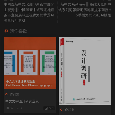
中國風新中式宋潮地産茶市展闆
新中式系列海報|||高端大氣新中
主視覺|||中國風新中式宋潮地産
式系列海報豪宅房地産提案商務H
茶市宣傳展闆主視覺海報背景AI
5手機海報PSD/AI模版
矢量設計素材
猜你喜歡
作品集
中文文字設計研究選集
62
3
0.3
作品集