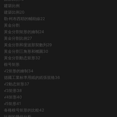
建築比例
建築比例20
勒·柯布西耶的輔助線22
黃金分割
黃金分割矩形的繪制24
黃金分割比例27
黃金分割和斐波那契數列29
黃金分割三角形和橢圓30
黃金分割動态矩形32
根号矩形
√2矩形的繪制34
德國工業标準用紙的紙張規格36
√2動态矩形37
√3矩形38
√4矩形40
√5矩形41
各種根号矩形的比較42
比例的幾何分析