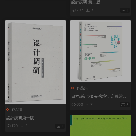
設計調研 第二版
207
3
1
作品集
日本設計大師研究室：定義當下
の15人，讀專訪＋看作品＋去旅
656
7
8
行，看懂日式美學的漫遊課 / Se
作品集
ndPoints 原點
設計調研第一版
179
2
1