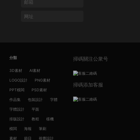
分類
掃碼關注公衆号
3D素材
AI素材
LOGO設計
PNG素材
掃碼添加客服
PPT模闆
PSD素材
作品集
包裝設計
字體
字體設計
平面
排版設計
教程
樣機
模闆
海報
筆刷
素材
節日
視覺設計