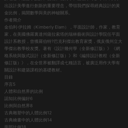
出設計美學進行創新的重要理念，帶領我們探尋經典設計的黃
金比例，揭開數學與美的神秘關系。
作者簡介
金伯利·伊拉姆（Kimberly Elam），平面設計師，作家，教育
家，在美國佛羅裏達州薩拉索塔的瑞林藝術與設計學院任平面
設計系教授，曾獲羅伯特?巴克利傑出教育家獎，俄亥俄州立大
學傑出教學校友獎。著有《設計幾何學（全新修訂版）》《網
格系統與版式設計（全新修訂版）》和《編排設計教程（全新
修訂版）》，在全世界被翻譯成七種語言，被廣泛用作大學有
關設計和建築課程的基礎教材。
目錄
序言5
人體和自然界的比例
認知比例偏好6
比例與自然界8
古典雕塑中的人體比例12
古典繪畫中的人體比例14
面部比例18