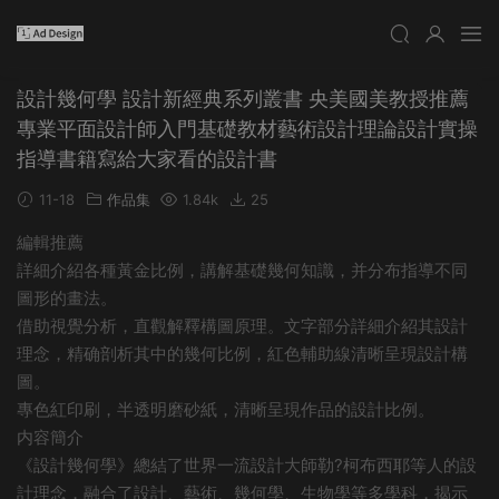
設計幾何學 設計新經典系列叢書 央美國美教授推薦
專業平面設計師入門基礎教材藝術設計理論設計實操
指導書籍寫給大家看的設計書
11-18
作品集
1.84k
25
編輯推薦
詳細介紹各種黃金比例，講解基礎幾何知識，并分布指導不同
圖形的畫法。
借助視覺分析，直觀解釋構圖原理。文字部分詳細介紹其設計
理念，精确剖析其中的幾何比例，紅色輔助線清晰呈現設計構
圖。
專色紅印刷，半透明磨砂紙，清晰呈現作品的設計比例。
内容簡介
《設計幾何學》總結了世界一流設計大師勒?柯布西耶等人的設
計理念，融合了設計、藝術、幾何學、生物學等多學科，揭示