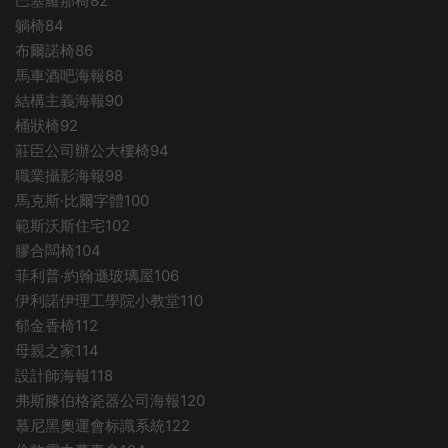
巴塞羅那椅82
躺椅84
布爾諾椅86
馬車酒吧海報88
結構主義海報90
桶狀椅92
莊臣公司辦公大樓椅94
職業攝影海報98
馬克斯·比爾字體100
範斯沃斯住宅102
膠合闆椅104
菲利普·約翰遜玻璃屋106
伊利諾伊理工學院小教堂110
郁金香椅112
母親之家114
設計師海報118
弗斯滕伯格瓷器公司海報120
慕尼黑奧運會标識系統122