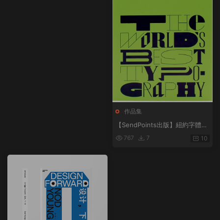
作品集
【SendPoints出版】紐約字體指
導俱樂部年鑒 39 The 39th Ann
767
7
10
ual of the Type Directors Club
英文原版