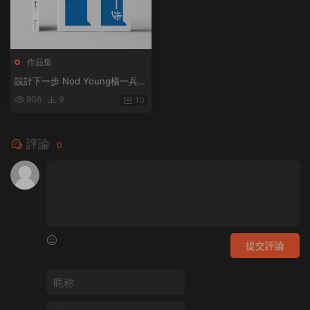
作品集
設計下一步 Nod Young楊一兵著
知名設計師藝術家Nod Young25
906
9
10
年設計現場思考
評論
0
提交評論