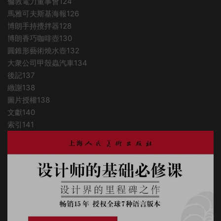
倫敦電力董事會124
馬雅可夫斯基海報126
博朗手持攪拌器128
博朗香巧咖啡壺130
圓錐形藝術燒水壺132
大衆公司甲殼蟲汽車134
後記137
緻謝138
圖片授權138
文獻140
索引141