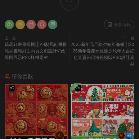
0
分享海報
上一篇
下一篇
騎馬釘畫冊樣機|||A4騎馬釘畫冊
2025新年元旦除夕蛇年海報|||20
雜志書籍封面内頁文創設計VI效
25新年春節元旦除夕蛇年大吉紅
果圖展示PSD樣機素材
色喜慶節日海報模闆PSD設計素
材
猜你喜歡
免費