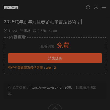
2025蛇年新年元旦春節毛筆書法藝術字|
11-23
素材
2.67k
89
内容查看
免費
查看價格
請先登錄
有任何問題聯系微信客服：zhxi_2
原文鏈接：
https://www.yjsck.cn/909/
，轉載請注明出
處。