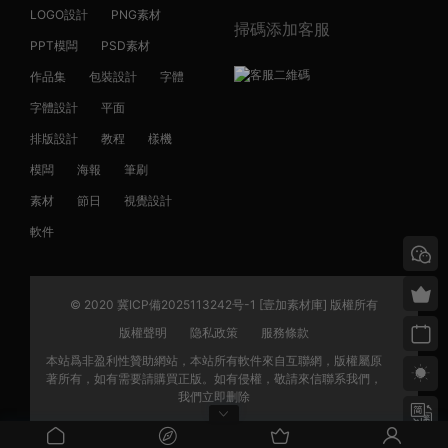
LOGO設計
PNG素材
掃碼添加客服
PPT模闆
PSD素材
作品集
包裝設計
字體
字體設計
平面
排版設計
教程
樣機
模闆
海報
筆刷
素材
節日
視覺設計
軟件
© 2020 冀ICP備2025113242号-1 [壹加素材庫] 版權所有
版權聲明
隐私政策
服務條款
本站爲非盈利性贊助網站，本站所有軟件來自互聯網，版權屬原
著所有，如有需要請購買正版。如有侵權，敬請來信聯系我們，
我們立即删除