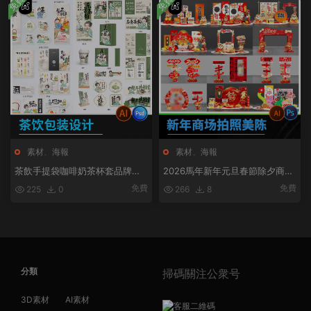
免費
免費
素材
、
海報
素材
、
海報
茶飲手提袋咖啡奶茶杯套品牌包
2026馬年新年元旦春節除夕商場
裝标貼創意平面設計模闆PSD/ai
活動美陳設計拍照框PSD模闆AI
免費
免費
225
0
266
8
素材
素材
分類
掃碼關注公衆号
3D素材
AI素材