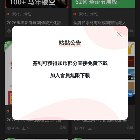
素材
、
海報
素材
、
海報
2026馬年新春展闆傳統文化設計
聖誕節素材海報模闆聖誕老人聖
镂空紅色喜慶活動宣傳圖Ai矢量
誕樹節日展闆活動宣傳psd設計模
免費
569
0
625
1
1
素材
闆
站點公告
免費
免費
簽到可獲得加币部分直接免費下載
加入會員無限下載
素材
素材
2026中式馬年春節書法百馬吉祥
1000強企業VI手冊品牌設計參考
圖案圖雕刻背景底紋裝飾ai矢量素
高端矢量AI/PDF知名大廠源文件
免費
免費
494
5
266
1
材
模闆